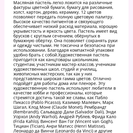
Масляная пастель легко ложится на различные
фактуры цветной бумаги, бумагу для рисования,
холст, картон, дерево, керамику. 12 цветов
позволяют передать полную цветовую палитру.
Высокое качество пигментов и связующего
обеспечивает низкий расход материала, хорошую
укрывистость и яркость цвета. Пастель имеет вид
брусков с круглым сечением, обёрнутых в
бумажную обёртку. Она позволяет сохранять руки
и одежду чистыми. Не токсична и безопасна при
использовании. Благодаря компактной упаковке
удобно брать с собой.Художественная пастель
пригодится как канцтовары школьникам,
студентам, участникам мастер-классов, ученикам
художественных школ, студий и училищ,
живописных мастерских, так как у них
представлена широкая гамма цветов. Отлично
подойдёт для работы дома или пленэре. Эту
художественную пастель используют любители в
качестве хобби и профессионалы, которые
стремятся достичь такой же славы, как Пабло
Пикассо (Pablo Picasso), Казимир Малевич, Марк
Шагал, Клод Моне (Claude Monet), Рембрандт
(Rembrandt), Сальвадор Дали (Salvador Dali), Энди
Уорхол (Andy Warhol), Андрей Рублев, Фрида Кало
(Frida Kahlo), Винсент Ван Гог (Vincent van Gogh),
Тициан (Tician), Анри Матисс (Henri Matisse),
Леонардо да Винчи (Leonardo da Vinci) и другие