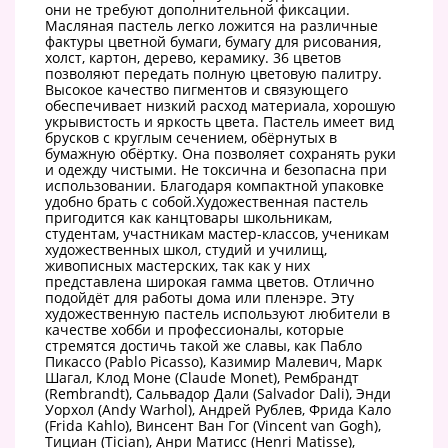
они не требуют дополнительной фиксации.
Масляная пастель легко ложится на различные
фактуры цветной бумаги, бумагу для рисования,
холст, картон, дерево, керамику. 36 цветов
позволяют передать полную цветовую палитру.
Высокое качество пигментов и связующего
обеспечивает низкий расход материала, хорошую
укрывистость и яркость цвета. Пастель имеет вид
брусков с круглым сечением, обёрнутых в
бумажную обёртку. Она позволяет сохранять руки
и одежду чистыми. Не токсична и безопасна при
использовании. Благодаря компактной упаковке
удобно брать с собой.Художественная пастель
пригодится как канцтовары школьникам,
студентам, участникам мастер-классов, ученикам
художественных школ, студий и училищ,
живописных мастерских, так как у них
представлена широкая гамма цветов. Отлично
подойдёт для работы дома или пленэре. Эту
художественную пастель используют любители в
качестве хобби и профессионалы, которые
стремятся достичь такой же славы, как Пабло
Пикассо (Pablo Picasso), Казимир Малевич, Марк
Шагал, Клод Моне (Claude Monet), Рембрандт
(Rembrandt), Сальвадор Дали (Salvador Dali), Энди
Уорхол (Andy Warhol), Андрей Рублев, Фрида Кало
(Frida Kahlo), Винсент Ван Гог (Vincent van Gogh),
Тициан (Tician), Анри Матисс (Henri Matisse),