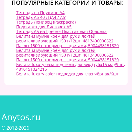
ПОПУЛЯРНЫЕ КАТЕГОРИИ И ТОВАРЫ:
Тетрадь на Пружине А4
Тетрадь А5 40 Л (A4 / А5)
Тетрадь Ленивец (Раскраска)
Подставка для Листовок А5
Тетрадь А5 на Гребне Пластиковая Обложка
Белита-м мумиё крем для рук и локтей
ревитализирующий 150 г/12шт, 4813406006622
Пазлы 1500 натюрморт с цветами, 5904438151820
Белита-м мумиё крем для рук и локтей
ревитализирующий 150 г/12шт, 4813406006622
Пазлы 1500 натюрморт с цветами, 5904438151820
Белита luxury база под тени для век, (туба15 мл)/9шт,
4810151024215
Белита luxury color подводка для глаз чёрная/6шт
Anytos.ru
© 2012-2026