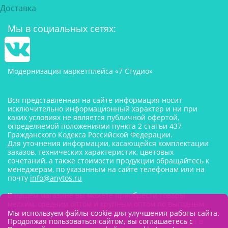
Доставка
Мы в социальных сетях:
Модернизация маркетплейса «7 Студио»
Вся представленная на сайте информация носит
исключительно информационный характер и ни при
каких условиях не является публичной офертой,
определяемой положениями пункта 2 статьи 437
Гражданского Кодекса Российской Федерации.
Для уточнения информации, касающейся комплектации
заказов, технических характеристик, цветовых
сочетаний, а также стоимости продукции обращайтесь к
менеджерам, по указанным на сайте телефонам или на
почту
info@anytos.ru
В нашем магазине вы можете приобрести товары
мелким, средним оптом и крупным оптом по выгодным
ценам от производителя. Товары для одностраничников,
Мы используем файлы cookie для улучшения работы сайта.
Продолжая пользоваться сайтом, вы соглашаетесь с
маркетплейсов оптом со склада, в наличии на складе в