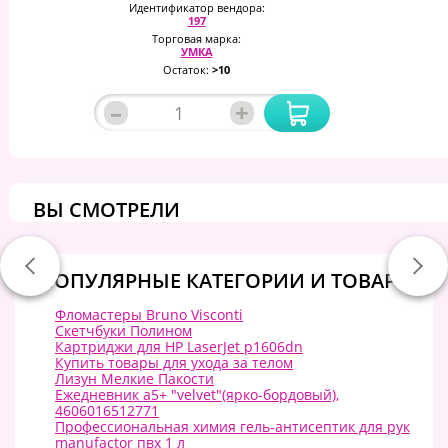
Идентификатор вендора:
197
Торговая марка:
УМКА
Остаток:
>10
–
+
ВЫ СМОТРЕЛИ
ПОПУЛЯРНЫЕ КАТЕГОРИИ И ТОВАРЫ:
Фломастеры Bruno Visconti
Скетчбуки Полином
Картриджи для HP LaserJet p1606dn
Купить товары для ухода за телом
Лизун Мелкие Пакости
Ежедневник а5+ "velvet"(ярко-бордовый),
4606016512771
Профессиональная химия гель-антисептик для рук
manufactor пвх 1 л