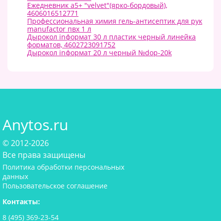
Ежедневник а5+ "velvet"(ярко-бордовый),
4606016512771
Профессиональная химия гель-антисептик для рук
manufactor пвх 1 л
Дырокол inформат 30 л пластик черный линейка
форматов, 4602723091752
Дырокол inформат 20 л черный №dop-20k
Anytos.ru
© 2012-2026
Все права защищены
Политика обработки персональных
данных
Пользовательское соглашение
Контакты:
8 (495) 369-23-54