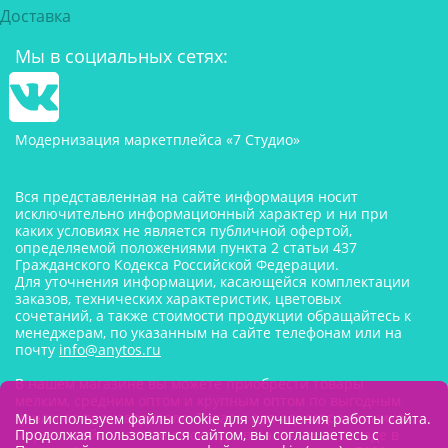
Доставка
Мы в социальных сетях:
Модернизация маркетплейса «7 Студио»
Вся представленная на сайте информация носит
исключительно информационный характер и ни при
каких условиях не является публичной офертой,
определяемой положениями пункта 2 статьи 437
Гражданского Кодекса Российской Федерации.
Для уточнения информации, касающейся комплектации
заказов, технических характеристик, цветовых
сочетаний, а также стоимости продукции обращайтесь к
менеджерам, по указанным на сайте телефонам или на
почту
info@anytos.ru
В нашем магазине вы можете приобрести товары
мелким, средним оптом и крупным оптом по выгодным
ценам от производителя. Товары для одностраничников,
Мы используем файлы cookie для улучшения работы сайта.
Продолжая пользоваться сайтом, вы соглашаетесь с
маркетплейсов оптом со склада, в наличии на складе в