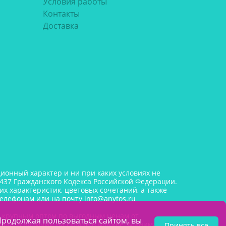
Условия работы
Контакты
Доставка
онный характер и ни при каких условиях не
437 Гражданского Кодекса Российской Федерации.
х характеристик, цветовых сочетаний, а также
телефонам или на почту
info@anytos.ru
и крупным оптом по выгодным ценам от
Продолжая пользоваться сайтом, вы
лада, в наличии на складе в Москве. Минимальная
Принять все