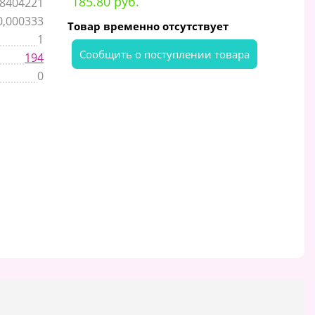
185.80 руб.
8404221
0,000333
Товар временно отсутствует
1
Cообщить о поступлении товара
194
0