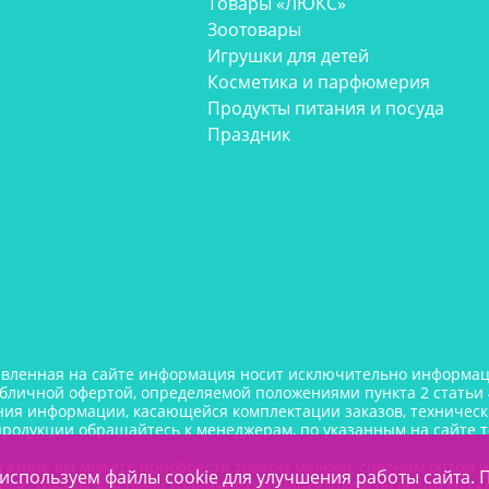
Товары «ЛЮКС»
Зоотовары
Игрушки для детей
Косметика и парфюмерия
Продукты питания и посуда
Праздник
авленная на сайте информация носит исключительно информаци
убличной офертой, определяемой положениями пункта 2 статьи 
ния информации, касающейся комплектации заказов, технически
продукции обращайтесь к менеджерам, по указанным на сайте 
газине вы можете приобрести товары мелким, средним оптом 
используем файлы cookie для улучшения работы сайта. 
еля. Товары для одностраничников, маркетплейсов оптом со ск