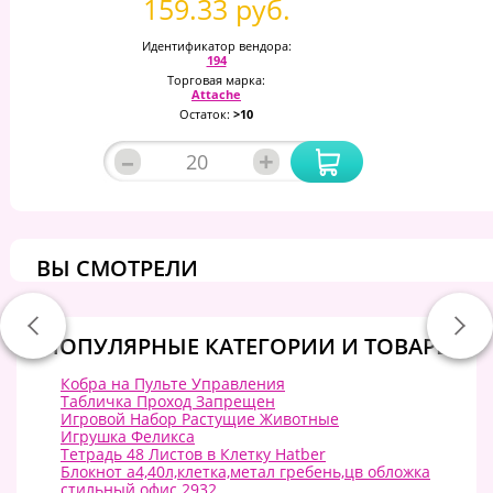
159.33 руб.
Идентификатор вендора:
194
Торговая марка:
Attache
Остаток:
>10
–
+
ВЫ СМОТРЕЛИ
ПОПУЛЯРНЫЕ КАТЕГОРИИ И ТОВАРЫ:
Кобра на Пульте Управления
Табличка Проход Запрещен
Игровой Набор Растущие Животные
Игрушка Феликса
Тетрадь 48 Листов в Клетку Hatber
Блокнот а4,40л,клетка,метал гребень,цв обложка
стильный офис 2932