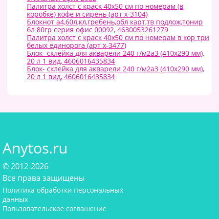
Палитра холст с краск 40х50 см по номерам (в
коробке) кофе и сирень (арт х-3104)
Блокнот а4,60л,кл,гребень,обл карт,тв подлож,тонир
бл 80гр серия офис 00092, 4630053261279
Палитра холст с краск 40х50 см по номерам в кор три
белых единорога (арт х-3477)
Блок- склейка для акварели 240 г/м2а3 (410х290 мм),
20 л 1 вид, 4606016435834
Блок- склейка для акварели 240 г/м2а3 (410х290 мм),
20 л 1 вид, 4606016435834
Anytos.ru
© 2012-2026
Все права защищены
Политика обработки персональных
данных
Пользовательское соглашение