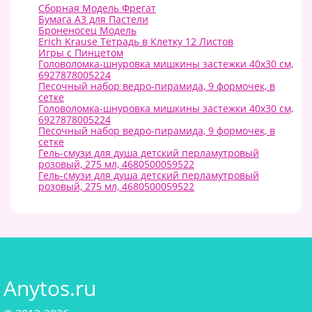
Сборная Модель Фрегат
Бумага А3 для Пастели
Броненосец Модель
Erich Krause Тетрадь в Клетку 12 Листов
Игры с Пинцетом
Головоломка-шнуровка мишкины застежки 40х30 см,
6927878005224
Песочный набор ведро-пирамида, 9 формочек, в
сетке
Головоломка-шнуровка мишкины застежки 40х30 см,
6927878005224
Песочный набор ведро-пирамида, 9 формочек, в
сетке
Гель-смузи для душа детский перламутровый
розовый, 275 мл, 4680500059522
Гель-смузи для душа детский перламутровый
розовый, 275 мл, 4680500059522
Anytos.ru