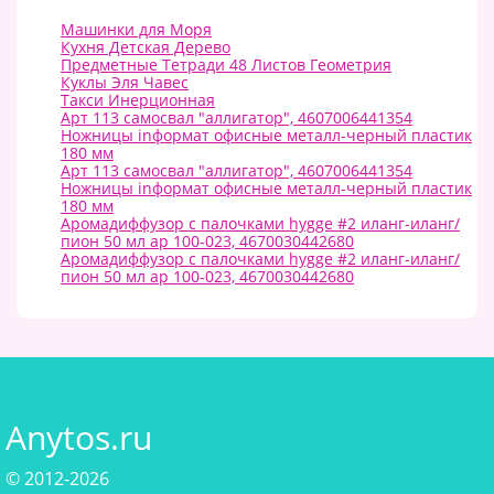
Машинки для Моря
Кухня Детская Дерево
Предметные Тетради 48 Листов Геометрия
Куклы Эля Чавес
Такси Инерционная
Арт 113 самосвал "аллигатор", 4607006441354
Ножницы inформат офисные металл-черный пластик
180 мм
Арт 113 самосвал "аллигатор", 4607006441354
Ножницы inформат офисные металл-черный пластик
180 мм
Аромадиффузор с палочками hygge #2 иланг-иланг/
пион 50 мл ар 100-023, 4670030442680
Аромадиффузор с палочками hygge #2 иланг-иланг/
пион 50 мл ар 100-023, 4670030442680
Anytos.ru
© 2012-2026