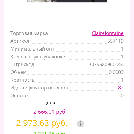
Торговая марка
Clairefontaine
Артикул
557119
Минимальный опт
1
Кол-во штук в упаковке
1
Штрихкод
3329680960044
Объем
0.0009
Кратность
1
Идентификатор вендора
182
Остаток
0
Цена:
2 666.01 руб.
2 973.63 руб.
i
3 281.25 руб.