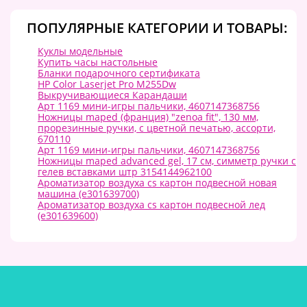
ПОПУЛЯРНЫЕ КАТЕГОРИИ И ТОВАРЫ:
Куклы модельные
Купить часы настольные
Бланки подарочного сертификата
HP Color Laserjet Pro M255Dw
Выкручивающиеся Карандаши
Арт 1169 мини-игры пальчики, 4607147368756
Ножницы maped (франция) "zenoa fit", 130 мм,
прорезинные ручки, с цветной печатью, ассорти,
670110
Арт 1169 мини-игры пальчики, 4607147368756
Ножницы maped advanced gel, 17 см, симметр ручки c
гелев вставками штр 3154144962100
Ароматизатор воздуха cs картон подвесной новая
машина (e301639700)
Ароматизатор воздуха cs картон подвесной лед
(e301639600)