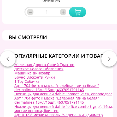
Остаток:
>10
–
+
ВЫ СМОТРЕЛИ
ПОПУЛЯРНЫЕ КАТЕГОРИИ И ТОВАРЫ:
Железная Дорога Синий Трактор
Детское Колесо Обозрения
Машинка Динозавр
Бруно Висконти Ручки
1 Toy Собачка
Арт 1704 фито к маска "целебная глина белая"
dermalinea 15мл/15шт, 4607051791145
Ножницы для левшей dahle "home", 21см, европодвес
Арт 1704 фито к маска "целебная глина белая"
dermalinea 15мл/15шт, 4607051791145
Ножницы для левшей dahle "office comfort-grip", 14см,
мягкие вставки, блистер
Арт 01058 мозаика пазлы "черепашки" (диаметр