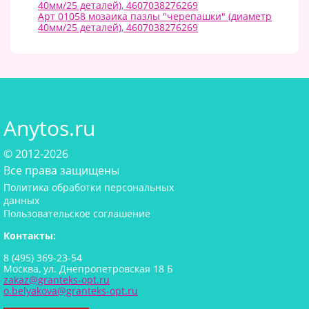
40мм/25 деталей), 4607038276269
Арт 01058 мозаика пазлы "черепашки" (диаметр
40мм/25 деталей), 4607038276269
Anytos.ru
© 2012-2026
Все права защищены
Политика обработки персональных
данных
Пользовательское соглашение
Контакты:
8 (495) 369-23-54
Москва, ул. Днепропетровская 18 Б
zakaz@granteks-opt.ru
o.belyakova@granteks-opt.ru