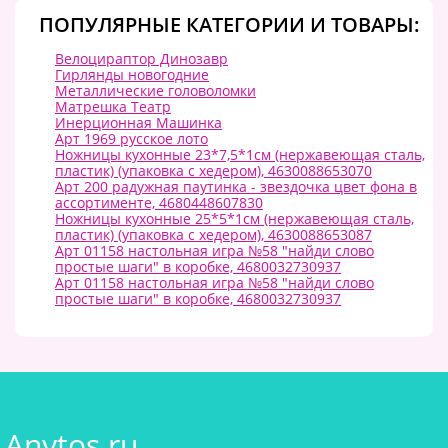
ПОПУЛЯРНЫЕ КАТЕГОРИИ И ТОВАРЫ:
Велоцираптор Динозавр
Гирлянды новогодние
Металлические головоломки
Матрешка Театр
Инерционная Машинка
Арт 1969 русское лото
Ножницы кухонные 23*7,5*1см (нержавеющая сталь,
пластик) (упаковка с хедером), 4630088653070
Арт 200 радужная паутинка - звездочка цвет фона в
ассортименте, 4680448607830
Ножницы кухонные 25*5*1см (нержавеющая сталь,
пластик) (упаковка с хедером), 4630088653087
Арт 01158 настольная игра №58 "найди слово
простые шаги" в коробке, 4680032730937
Арт 01158 настольная игра №58 "найди слово
простые шаги" в коробке, 4680032730937
Anytos.ru