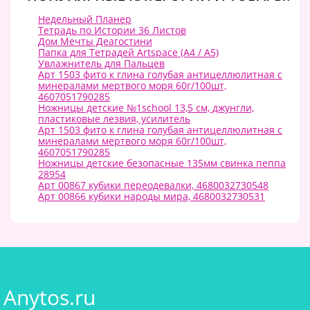
Недельный Планер
Тетрадь по Истории 36 Листов
Дом Мечты Деагостини
Папка для Тетрадей Artspace (A4 / А5)
Увлажнитель для Пальцев
Арт 1503 фито к глина голубая антицеллюлитная с
минералами мертвого моря 60г/100шт,
4607051790285
Ножницы детские №1school 13,5 см, джунгли,
пластиковые лезвия, усилитель
Арт 1503 фито к глина голубая антицеллюлитная с
минералами мертвого моря 60г/100шт,
4607051790285
Ножницы детские безопасные 135мм свинка пеппа
28954
Арт 00867 кубики переодевалки, 4680032730548
Арт 00866 кубики народы мира, 4680032730531
Anytos.ru