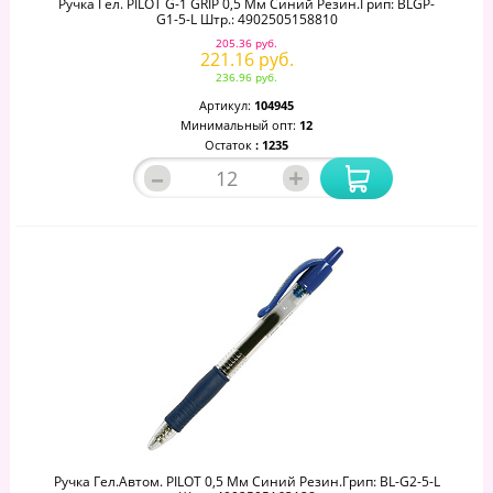
Ручка Гел. PILOT G-1 GRIP 0,5 Мм Синий Резин.грип: BLGP-
G1-5-L Штр.: 4902505158810
205.36 руб.
221.16 руб.
236.96 руб.
Артикул:
104945
Минимальный опт:
12
Остаток
: 1235
–
+
Ручка Гел.автом. PILOT 0,5 Мм Синий Резин.грип: BL-G2-5-L