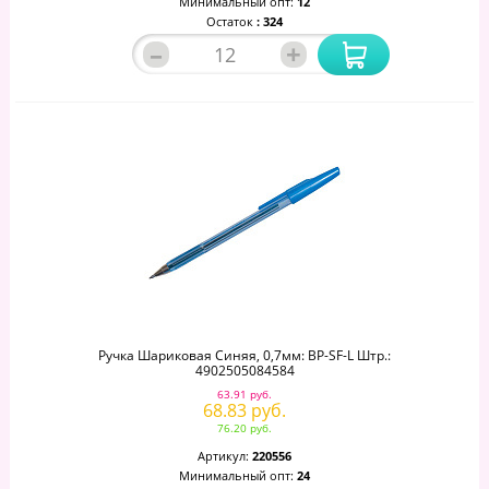
Минимальный опт:
12
Остаток
: 324
–
+
Ручка Шариковая Синяя, 0,7мм: BP-SF-L Штр.:
4902505084584
63.91 руб.
68.83 руб.
76.20 руб.
Артикул:
220556
Минимальный опт:
24