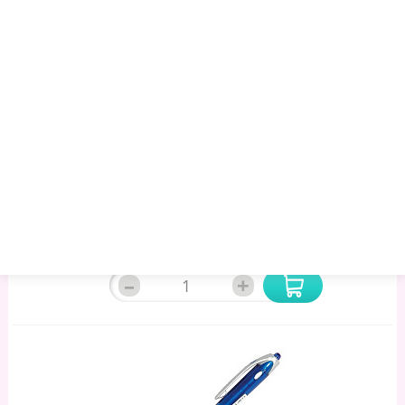
Ручка Шарик.автом. PILOT BPRK 0,7 Мм Синий Прорез.
Корпус Синий: BPRK-10M-L Штр.: 4902505134814
168.77 руб.
181.75 руб.
194.73 руб.
Артикул:
104840
Минимальный опт:
1
Остаток
: 105
–
+