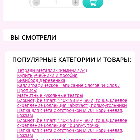
–
+
ВЫ СМОТРЕЛИ
ПОПУЛЯРНЫЕ КАТЕГОРИИ И ТОВАРЫ:
Тетради Металлик (Ремиум / А4)
Купить учебники и пособия
Бизиборд Деревенька
Каллиграфическое Написание Слогов (И Слов /
Пропись)
Магнитные кукольные театры
Блокнот, be smart, 140х198 мм, 80 л, точка, клеевое
скрепление коллекция "abstract", прямоугольники
Папка для счета с отстрочкой м 701 коричневая,
кожзам
Блокнот, be smart, 140х198 мм, 80 л, точка, клеевое
скрепление коллекция "bunny", точки
Папка для счета с отстрочкой м 701 коричневая,
кожзам