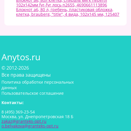
Блокнот а6, 80л клетка, спираль мягк перепл
102х142мм fyr-fyr лось n2655, 4690661113896
Блокнот а6, 80 л, гребень, пластиковая обложка,
клетка, brauberg, "title", 4 вида, 102х145 мм, 125407
Anytos.ru
© 2012-2026
Все права защищены
Политика обработки персональных
данных
Пользовательское соглашение
Контакты:
8 (495) 369-23-54
Москва, ул. Днепропетровская 18 Б
zakaz@granteks-opt.ru
o.belyakova@granteks-opt.ru