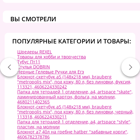
ВЫ СМОТРЕЛИ
ПОПУЛЯРНЫЕ КАТЕГОРИИ И ТОВАРЫ:
Шредеры REXEL
Товары для хобби и творчества
Тубус Пт11
Стулья DOBRIN
Черные Гелевые Ручки для Егэ
Блокнот-скетчбук а5 (148x218 мм), brauberg
"metropolis mix", под кожу, 80 л, без линовки, фуксия,
113321, 4606224330242
Папка для тетрадей 1 отделение, а4, artspace "skate",
ламинированный картон, фольга, на молнии,
4680211402365
Блокнот-скетчбук а5 (148x218 мм), brauberg
"metropolis mix", под кожу, 80 л, без линовки, черный,
113318, 4606224330211
Папка для тетрадей 1 отделение, а4, artspace "style",
пластик, на молнии
Блокнот а7 40л на гребне hatber "забавные корги",
4606782378786