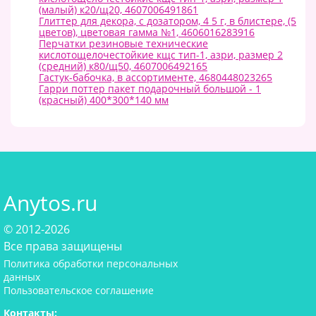
(малый) к20/щ20, 4607006491861
Глиттер для декора, с дозатором, 4 5 г, в блистере, (5
цветов), цветовая гамма №1, 4606016283916
Перчатки резиновые технические
кислотощелочестойкие кщс тип-1, азри, размер 2
(средний) к80/щ50, 4607006492165
Гастук-бабочка, в ассортименте, 4680448023265
Гарри поттер пакет подарочный большой - 1
(красный) 400*300*140 мм
Anytos.ru
© 2012-2026
Все права защищены
Политика обработки персональных
данных
Пользовательское соглашение
Контакты: