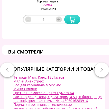
Торговая марка:
Алекс
Остаток:
>10
–
+
ВЫ СМОТРЕЛИ
ПОПУЛЯРНЫЕ КАТЕГОРИИ И ТОВАРЫ:
Тетради Маяк Канц 18 Листов
Мялки Антистресс
Все для карнавала в Москве
Мини Сквиши
Цветная Самоклеющаяся Бумага А4
Глиттер для декора, с дозатором, 4 5 г, в блистере, (5
цветов), цветовая гамма №1, 4606016283916
Перчатки резиновые технические
кислотощелочестойкие кщс тип-1, азри, размер 1