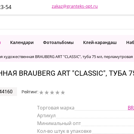
23-54
zakaz@granteks-opt.ru
и
Календари
Фотоальбомы
Клей-карандаш
Наб
я художественная BRAUBERG ART "CLASSIC", туба 75 мл, перламутровая 
АЯ BRAUBERG ART "CLASSIC", ТУБА 
44160
Рейтинг:
Торговая марка
BR
Артикул
Минимальный опт
Кол-во штук в упаковке