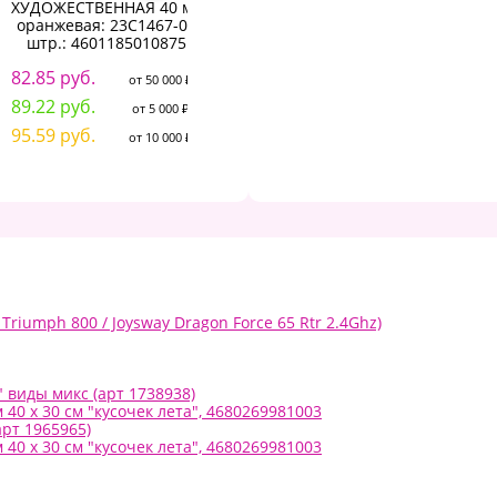
ХУДОЖЕСТВЕННАЯ 40 мл
художественная
Х
оранжевая: 23С1467-08
перламутровая Гамма
штр.: 4601185010875
"Студия", 75мл,
8
пластиковая туба, рубин
82.85 руб.
от 50 000 ₽
8
131.24 руб.
от 50 000 ₽
89.22 руб.
от 5 000 ₽
9
141.34 руб.
от 5 000 ₽
95.59 руб.
от 10 000 ₽
156.48 руб.
от 10 000 ₽
Triumph 800 / Joysway Dragon Force 65 Rtr 2.4Ghz)
 виды микс (арт 1738938)
0 х 30 см "кусочек лета", 4680269981003
рт 1965965)
0 х 30 см "кусочек лета", 4680269981003