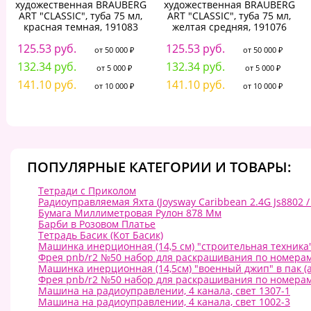
художественная BRAUBERG
художественная BRAUBERG
ART "CLASSIC", туба 75 мл,
ART "CLASSIC", туба 75 мл,
красная темная, 191083
желтая средняя, 191076
125.53 руб.
125.53 руб.
от 50 000 ₽
от 50 000 ₽
132.34 руб.
132.34 руб.
от 5 000 ₽
от 5 000 ₽
141.10 руб.
141.10 руб.
от 10 000 ₽
от 10 000 ₽
ПОПУЛЯРНЫЕ КАТЕГОРИИ И ТОВАРЫ:
Тетради с Приколом
Радиоуправляемая Яхта (Joysway Caribbean 2.4G Js8802 / 
Бумага Миллиметровая Рулон 878 Мм
Барби в Розовом Платье
Тетрадь Басик (Кот Басик)
Машинка инерционная (14,5 см) "строительная техника"
Фрея pnb/r2 №50 набор для раскрашивания по номерам 4
Машинка инерционная (14,5см) "военный джип" в пак (а
Фрея pnb/r2 №50 набор для раскрашивания по номерам 4
Машина на радиоуправлении, 4 канала, свет 1307-1
Машина на радиоуправлении, 4 канала, свет 1002-3