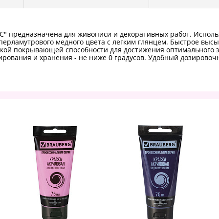
C" предназначена для живописи и декоративных работ. Использ
го перламутрового медного цвета с легким глянцем. Быстрое вы
окой покрывающей способности для достижения оптимального эф
рования и хранения - не ниже 0 градусов. Удобный дозировочн