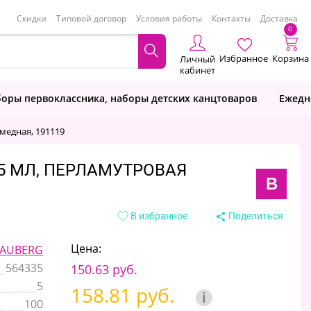
Скидки
Типовой договор
Условия работы
Контакты
Доставка
0
Избранное
Корзина
Личный
кабинет
оры первоклассника, наборы детских канцтоваров
Ежедн
медная, 191119
75 МЛ, ПЕРЛАМУТРОВАЯ
B
В избранное
Поделиться
Цена:
AUBERG
564335
150.63 руб.
5
158.81 руб.
i
100