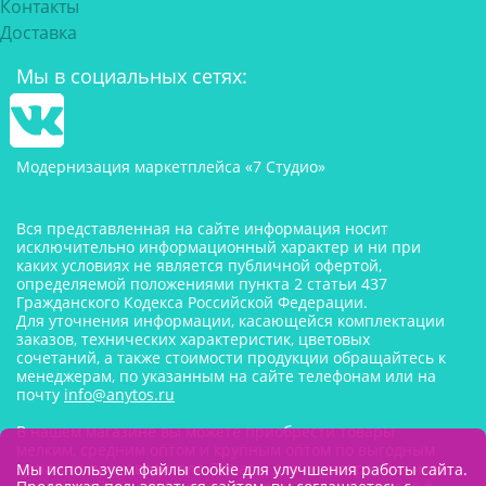
Контакты
Доставка
Мы в социальных сетях:
Модернизация маркетплейса «7 Студио»
Вся представленная на сайте информация носит
исключительно информационный характер и ни при
каких условиях не является публичной офертой,
определяемой положениями пункта 2 статьи 437
Гражданского Кодекса Российской Федерации.
Для уточнения информации, касающейся комплектации
заказов, технических характеристик, цветовых
сочетаний, а также стоимости продукции обращайтесь к
менеджерам, по указанным на сайте телефонам или на
почту
info@anytos.ru
В нашем магазине вы можете приобрести товары
мелким, средним оптом и крупным оптом по выгодным
ценам от производителя. Товары для одностраничников,
Мы используем файлы cookie для улучшения работы сайта.