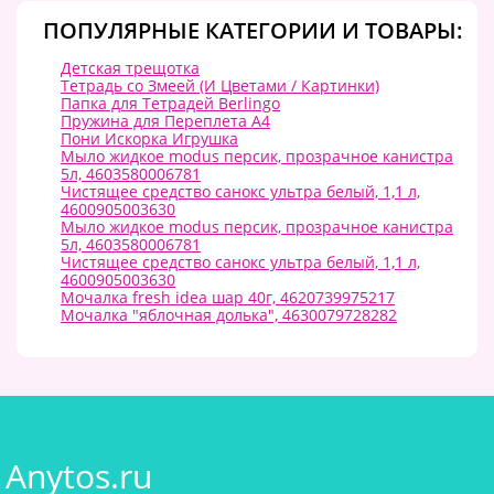
ПОПУЛЯРНЫЕ КАТЕГОРИИ И ТОВАРЫ:
Детская трещотка
Тетрадь со Змеей (И Цветами / Картинки)
Папка для Тетрадей Berlingo
Пружина для Переплета А4
Пони Искорка Игрушка
Мыло жидкое modus персик, прозрачное канистра
5л, 4603580006781
Чистящее средство санокс ультра белый, 1,1 л,
4600905003630
Мыло жидкое modus персик, прозрачное канистра
5л, 4603580006781
Чистящее средство санокс ультра белый, 1,1 л,
4600905003630
Мочалка fresh idea шар 40г, 4620739975217
Мочалка "яблочная долька", 4630079728282
Anytos.ru