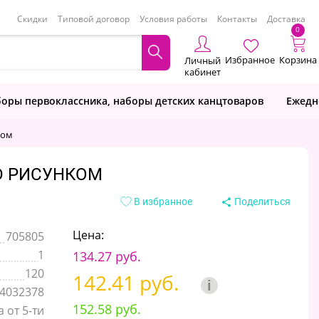
Скидки
Типовой договор
Условия работы
Контакты
Доставка
0
Избранное
Корзина
Личный
кабинет
оры первоклассника, наборы детских канцтоваров
Ежедн
ком
D РИСУНКОМ
В избранное
Поделиться
Цена:
705805
1
134.27 руб.
120
142.41 руб.
i
4032378
152.58 руб.
 от 5-ти