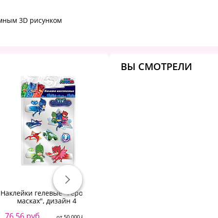
емным 3D рисунком
ВЫ СМОТРЕЛИ
Наклейки гелевые "Герои в
Наклейки бумажные MESHU
Н
масках", дизайн 4
"Spring in jungle"
Юр
76.56 руб.
3.64 руб.
от 50 000 ₽
от 50 000 ₽