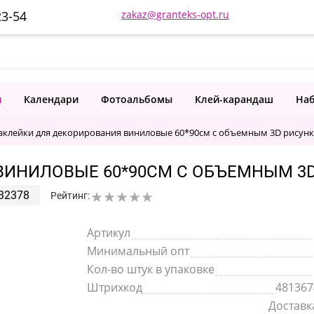
23-54
zakaz@granteks-opt.ru
и
Календари
Фотоальбомы
Клей-карандаш
Наб
аклейки для декорирования виниловые 60*90см с объемным 3D рисун
ВИНИЛОВЫЕ 60*90СМ С ОБЪЕМНЫМ 3
32378
Рейтинг:
Артикул
Минимальный опт
Кол-во штук в упаковке
Штрихкод
481367
Доставка