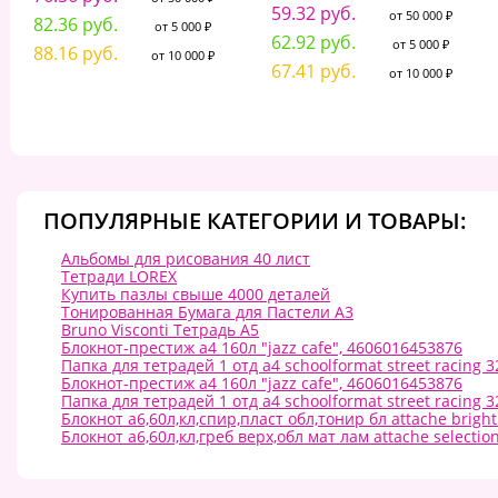
59.32 руб.
от 50 000 ₽
82.36 руб.
от 5 000 ₽
62.92 руб.
от 5 000 ₽
88.16 руб.
от 10 000 ₽
67.41 руб.
от 10 000 ₽
ПОПУЛЯРНЫЕ КАТЕГОРИИ И ТОВАРЫ:
Альбомы для рисования 40 лист
Тетради LOREX
Купить пазлы свыше 4000 деталей
Тонированная Бумага для Пастели А3
Bruno Visconti Тетрадь А5
Блокнот-престиж а4 160л "jazz cafe", 4606016453876
Папка для тетрадей 1 отд а4 schoolformat street racing
Блокнот-престиж а4 160л "jazz cafe", 4606016453876
Папка для тетрадей 1 отд а4 schoolformat street racing
Блокнот а6,60л,кл,спир,пласт обл,тонир бл attache bright
Блокнот а6,60л,кл,греб верх,обл мат лам attache selecti