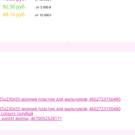
5
82.36 руб.
3.92 руб.
от 5 000 ₽
от 5 000 ₽
5
88.16 руб.
4.34 руб.
от 10 000 ₽
от 10 000 ₽
6
 325х230х55 молния пластик для мальчиков, 4602723150480
 325х230х55 молния пластик для мальчиков, 4602723150480
 colours голубой
on pastel волны, 4670052528171