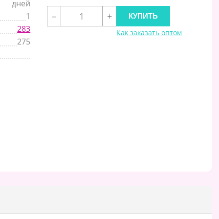
дней
–
+
1
283
Как заказать оптом
275