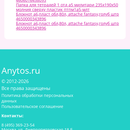
4606016458093
Папка для тетрадей 1 отд а5 милитари 235х190х50
молния сверху пластик птпм1а5-млт
Блокнот а6,пласт обл,80л, attache fantasy,голуб штр
4650000343896
Блокнот а6,пласт обл,80л, attache fantasy,голуб штр
4650000343896
Anytos.ru
© 2012-2026
Все права защищены
Политика обработки персональных
данных
Пользовательское соглашение
Контакты:
8 (495) 369-23-54
Москва, ул. Днепропетровская 18 Б