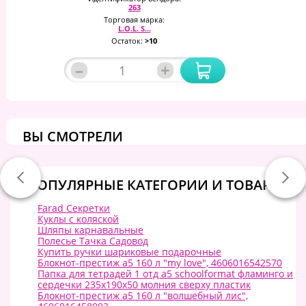
263
Торговая марка:
L.O.L. S...
Остаток:
>10
–
+
ВЫ СМОТРЕЛИ
ПОПУЛЯРНЫЕ КАТЕГОРИИ И ТОВАРЫ:
Farad Секретки
Куклы с коляской
Шляпы карнавальные
Полесье Тачка Садовод
Купить ручки шариковые подарочные
Блокнот-престиж а5 160 л "my love", 4606016542570
Папка для тетрадей 1 отд а5 schoolformat фламинго и
сердечки 235х190х50 молния сверху пластик
Блокнот-престиж а5 160 л "волшебный лис",