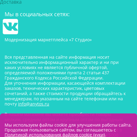
Доставка
Мы в социальных сетях:
Модернизация маркетплейса «7 Студио»
Вся представленная на сайте информация носит
исключительно информационный характер и ни при
каких условиях не является публичной офертой,
определяемой положениями пункта 2 статьи 437
Гражданского Кодекса Российской Федерации.
Для уточнения информации, касающейся комплектации
заказов, технических характеристик, цветовых
сочетаний, а также стоимости продукции обращайтесь к
менеджерам, по указанным на сайте телефонам или на
почту
info@anytos.ru
В нашем магазине вы можете приобрести товары
мелким, средним оптом и крупным оптом по выгодным
ценам от производителя. Товары для одностраничников,
Мы используем файлы cookie для улучшения работы сайта.
Продолжая пользоваться сайтом, вы соглашаетесь с
маркетплейсов оптом со склада, в наличии на складе в
Политикой использования файлов cookie (куки)
.
Москве. Минимальная сумма заказа составляем 5000