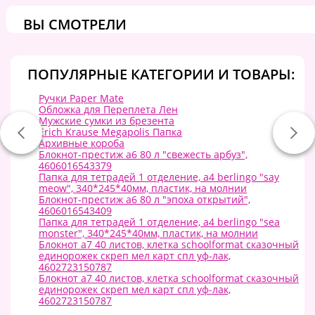
ВЫ СМОТРЕЛИ
ПОПУЛЯРНЫЕ КАТЕГОРИИ И ТОВАРЫ:
Ручки Paper Mate
Обложка для Переплета Лен
Мужские сумки из брезента
Erich Krause Megapolis Папка
Архивные короба
Блокнот-престиж а6 80 л "свежесть арбуз",
4606016543379
Папка для тетрадей 1 отделение, а4 berlingo "say
meow", 340*245*40мм, пластик, на молнии
Блокнот-престиж а6 80 л "эпоха открытий",
4606016543409
Папка для тетрадей 1 отделение, а4 berlingo "sea
monster", 340*245*40мм, пластик, на молнии
Блокнот а7 40 листов, клетка schoolformat сказочный
единорожек скреп мел карт спл уф-лак,
4602723150787
Блокнот а7 40 листов, клетка schoolformat сказочный
единорожек скреп мел карт спл уф-лак,
4602723150787