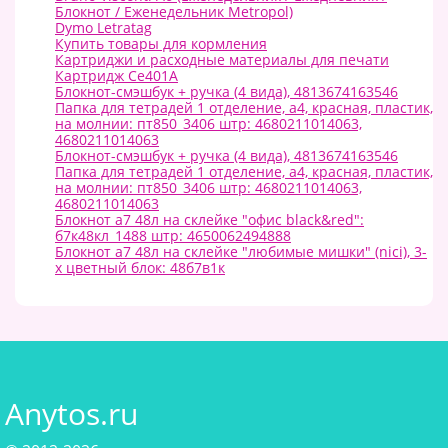
Блокнот / Еженедельник Metropol)
Dymo Letratag
Купить товары для кормления
Картриджи и расходные материалы для печати
Картридж Ce401A
Блокнот-смэшбук + ручка (4 вида), 4813674163546
Папка для тетрадей 1 отделение, а4, красная, пластик,
на молнии: пт850_3406 штр: 4680211014063,
4680211014063
Блокнот-смэшбук + ручка (4 вида), 4813674163546
Папка для тетрадей 1 отделение, а4, красная, пластик,
на молнии: пт850_3406 штр: 4680211014063,
4680211014063
Блокнот а7 48л на склейке "офис black&red":
б7к48кл_1488 штр: 4650062494888
Блокнот а7 48л на склейке "любимые мишки" (nici), 3-
х цветный блок: 48б7в1к
Anytos.ru