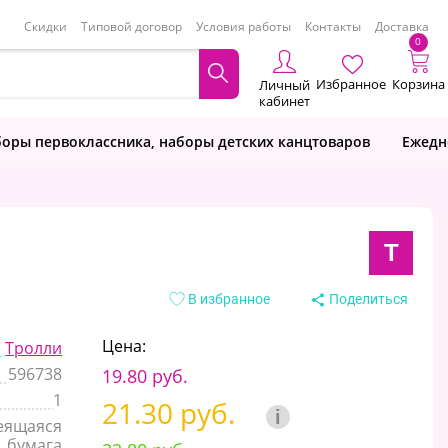
Скидки
Типовой договор
Условия работы
Контакты
Доставка
0
Избранное
Корзина
Личный
кабинет
оры первоклассника, наборы детских канцтоваров
Ежедн
Т
В избранное
Поделиться
Цена:
Тролли
596738
19.80 руб.
1
21.30 руб.
i
еящаяся
бумага