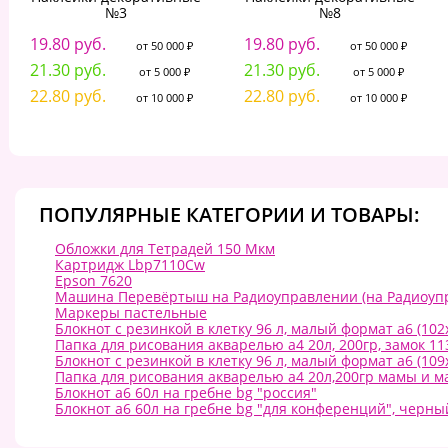
№3
№8
19.80 руб.
19.80 руб.
от 50 000 ₽
от 50 000 ₽
21.30 руб.
21.30 руб.
от 5 000 ₽
от 5 000 ₽
22.80 руб.
22.80 руб.
от 10 000 ₽
от 10 000 ₽
ПОПУЛЯРНЫЕ КАТЕГОРИИ И ТОВАРЫ:
Обложки для Тетрадей 150 Мкм
Картридж Lbp7110Cw
Epson 7620
Машина Перевёртыш на Радиоуправлении (на Радиоуп
Маркеры пастельные
Блокнот с резинкой в клетку 96 л, малый формат а6 (102
Папка для рисования акварелью а4 20л, 200гр, замок 11
Блокнот с резинкой в клетку 96 л, малый формат а6 (109
Папка для рисования акварелью а4 20л,200гр мамы и 
Блокнот а6 60л на гребне bg "россия"
Блокнот а6 60л на гребне bg "для конференций", черны