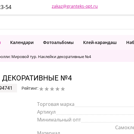
23-54
zakaz@granteks-opt.ru
и
Календари
Фотоальбомы
Клей-карандаш
Наб
ролли: Мировой тур. Наклейки декоративные №4
И ДЕКОРАТИВНЫЕ №4
94741
Рейтинг:
Торговая марка
Артикул
Минимальный опт
Самокл
Материал