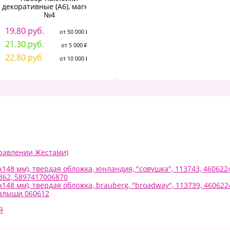
декоративные (А6), магнит
декоративные (А6), магнит
№4
№5
1
19.80 руб.
19.80 руб.
от 50 000 ₽
от 50 000 ₽
2
21.30 руб.
21.30 руб.
от 5 000 ₽
от 5 000 ₽
2
22.80 руб.
22.80 руб.
от 10 000 ₽
от 10 000 ₽
равлении Жестами)
х148 мм), твердая обложка, юнландия, "совушка", 113743, 46062
362, 5897417006870
х148 мм), твердая обложка, brauberg, "broadway", 113739, 46062
малыши 060612
й