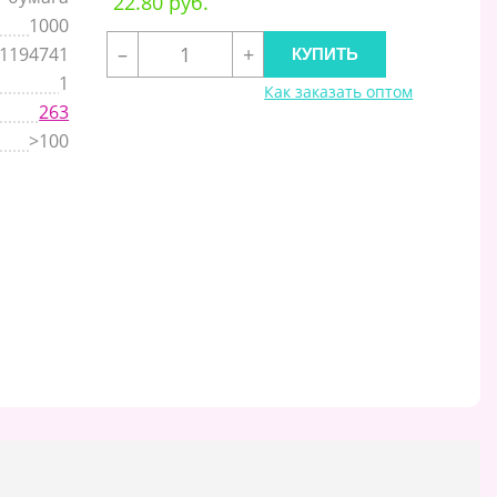
22.80 руб.
1000
–
+
1194741
1
Как заказать оптом
263
>100