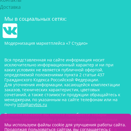
Контакты
Доставка
Мы в социальных сетях:
Модернизация маркетплейса «7 Студио»
Вся представленная на сайте информация носит
исключительно информационный характер и ни при
каких условиях не является публичной офертой,
определяемой положениями пункта 2 статьи 437
Гражданского Кодекса Российской Федерации.
Для уточнения информации, касающейся комплектации
заказов, технических характеристик, цветовых
сочетаний, а также стоимости продукции обращайтесь к
менеджерам, по указанным на сайте телефонам или на
почту
info@anytos.ru
В нашем магазине вы можете приобрести товары
мелким, средним оптом и крупным оптом по выгодным
ценам от производителя. Товары для одностраничников,
Мы используем файлы cookie для улучшения работы сайта.
Продолжая пользоваться сайтом, вы соглашаетесь с
маркетплейсов оптом со склада, в наличии на складе в