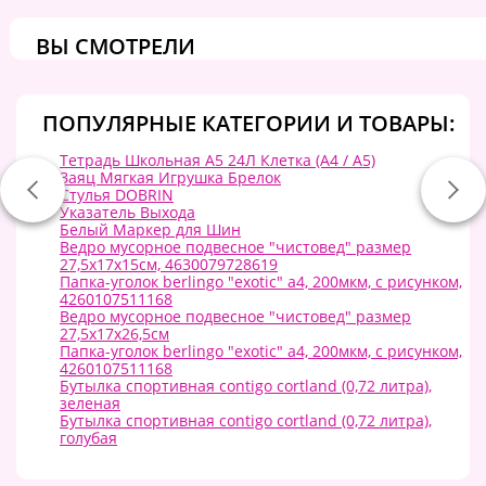
ВЫ СМОТРЕЛИ
ПОПУЛЯРНЫЕ КАТЕГОРИИ И ТОВАРЫ:
Тетрадь Школьная А5 24Л Клетка (A4 / А5)
Заяц Мягкая Игрушка Брелок
Стулья DOBRIN
Указатель Выхода
Белый Маркер для Шин
Ведро мусорное подвесное "чистовед" размер
27,5х17х15см, 4630079728619
Папка-уголок berlingo "exotic" а4, 200мкм, с рисунком,
4260107511168
Ведро мусорное подвесное "чистовед" размер
27,5х17х26,5см
Папка-уголок berlingo "exotic" а4, 200мкм, с рисунком,
4260107511168
Бутылка спортивная contigo cortland (0,72 литра),
зеленая
Бутылка спортивная contigo cortland (0,72 литра),
голубая