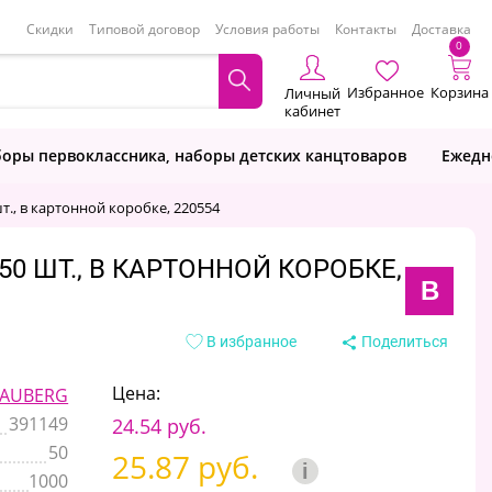
Скидки
Типовой договор
Условия работы
Контакты
Доставка
0
Избранное
Корзина
Личный
кабинет
оры первоклассника, наборы детских канцтоваров
Ежедн
., в картонной коробке, 220554
0 ШТ., В КАРТОННОЙ КОРОБКЕ,
B
В избранное
Поделиться
Цена:
AUBERG
391149
24.54 руб.
50
25.87 руб.
i
1000