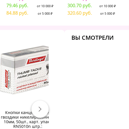
79.46 руб.
300.70 руб.
от 10 000 ₽
от 10 000 ₽
84.88 руб.
320.60 руб.
от 5 000 ₽
от 5 000 ₽
ВЫ СМОТРЕЛИ
Кнопки канцелярские/
Кнопки inФОРМАТ металл
Кн
гвоздики никелированные
12 мм 100 шт: DPM12-100
д
10мм, 50шт., карт. упак.:
штр.: 4602723001713
RN5010n штр.: