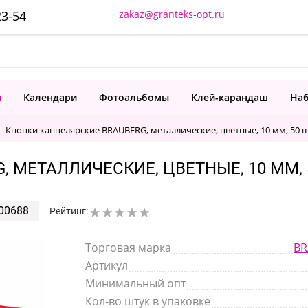
23-54
zakaz@granteks-opt.ru
и
Календари
Фотоальбомы
Клей-карандаш
Наб
Кнопки канцелярские BRAUBERG, металлические, цветные, 10 мм, 50 шт
 МЕТАЛЛИЧЕСКИЕ, ЦВЕТНЫЕ, 10 ММ, 5
00688
Рейтинг:
Торговая марка
BR
Артикул
Минимальный опт
Кол-во штук в упаковке