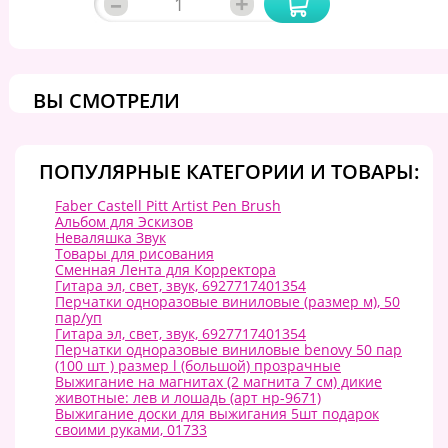
–
+
ВЫ СМОТРЕЛИ
ПОПУЛЯРНЫЕ КАТЕГОРИИ И ТОВАРЫ:
Faber Castell Pitt Artist Pen Brush
Альбом для Эскизов
Неваляшка Звук
Товары для рисования
Сменная Лента для Корректора
Гитара эл, свет, звук, 6927717401354
Перчатки одноразовые виниловые (размер м), 50
пар/уп
Гитара эл, свет, звук, 6927717401354
Перчатки одноразовые виниловые benovy 50 пар
(100 шт ) размер l (большой) прозрачные
Выжигание на магнитах (2 магнита 7 см) дикие
животные: лев и лошадь (арт нр-9671)
Выжигание доски для выжигания 5шт подарок
своими руками, 01733