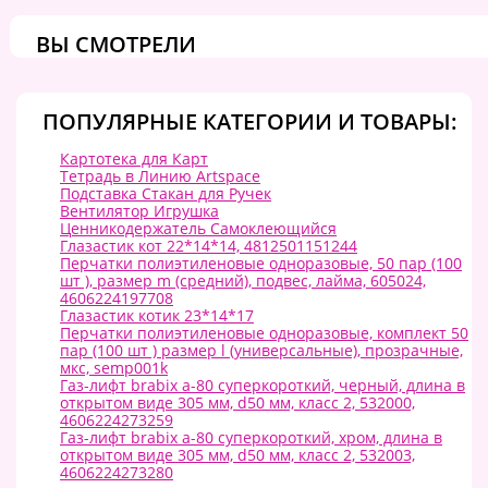
ВЫ СМОТРЕЛИ
ПОПУЛЯРНЫЕ КАТЕГОРИИ И ТОВАРЫ:
Картотека для Карт
Тетрадь в Линию Artspace
Подставка Стакан для Ручек
Вентилятор Игрушка
Ценникодержатель Самоклеющийся
Глазастик кот 22*14*14, 4812501151244
Перчатки полиэтиленовые одноразовые, 50 пар (100
шт ), размер m (средний), подвес, лайма, 605024,
4606224197708
Глазастик котик 23*14*17
Перчатки полиэтиленовые одноразовые, комплект 50
пар (100 шт ) размер l (универсальные), прозрачные,
мкс, semp001k
Газ-лифт brabix a-80 суперкороткий, черный, длина в
открытом виде 305 мм, d50 мм, класс 2, 532000,
4606224273259
Газ-лифт brabix a-80 суперкороткий, хром, длина в
открытом виде 305 мм, d50 мм, класс 2, 532003,
4606224273280