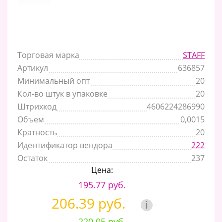
Торговая марка
STAFF
Артикул
636857
Минимальный опт
20
Кол-во штук в упаковке
20
Штрихкод
4606224286990
Объем
0,0015
Кратность
20
Идентификатор вендора
222
Остаток
237
Цена:
195.77 руб.
206.39 руб.
i
220.05 руб.