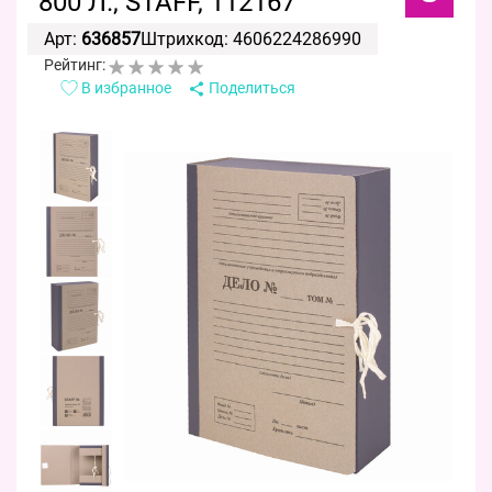
800 Л., STAFF, 112167
Арт:
636857
Штрихкод: 4606224286990
Рейтинг:
В избранное
Поделиться