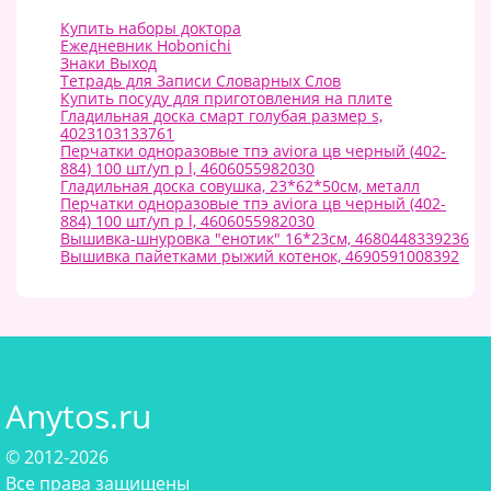
Купить наборы доктора
Ежедневник Hobonichi
Знаки Выход
Тетрадь для Записи Словарных Слов
Купить посуду для приготовления на плите
Гладильная доска смарт голубая размер s,
4023103133761
Перчатки одноразовые тпэ aviora цв черный (402-
884) 100 шт/уп р l, 4606055982030
Гладильная доска совушка, 23*62*50см, металл
Перчатки одноразовые тпэ aviora цв черный (402-
884) 100 шт/уп р l, 4606055982030
Вышивка-шнуровка "енотик" 16*23см, 4680448339236
Вышивка пайетками рыжий котенок, 4690591008392
Anytos.ru
© 2012-2026
Все права защищены