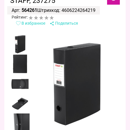
STAFF, 237275
Арт:
564261
Штрихкод: 4606224264219
Рейтинг:
В избранное
Поделиться