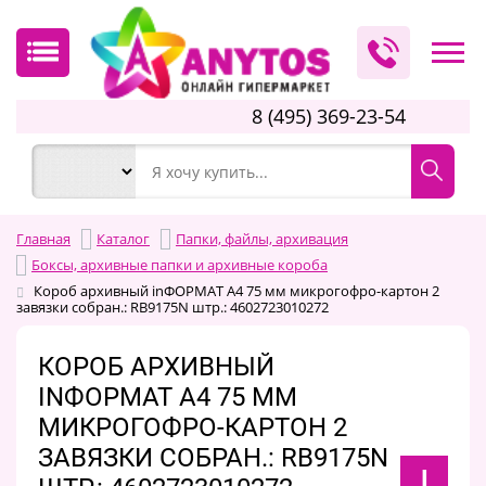
8 (495) 369-23-54
Главная
Каталог
Папки, файлы, архивация
Боксы, архивные папки и архивные короба
Короб архивный inФОРМАТ А4 75 мм микрогофро-картон 2
завязки собран.: RB9175N штр.: 4602723010272
КОРОБ АРХИВНЫЙ
INФОРМАТ А4 75 ММ
МИКРОГОФРО-КАРТОН 2
ЗАВЯЗКИ СОБРАН.: RB9175N
I