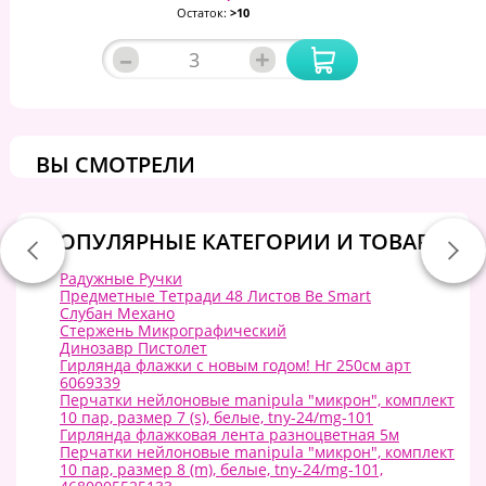
Остаток:
>10
–
+
ВЫ СМОТРЕЛИ
ПОПУЛЯРНЫЕ КАТЕГОРИИ И ТОВАРЫ:
Радужные Ручки
Предметные Тетради 48 Листов Be Smart
Слубан Механо
Стержень Микрографический
Динозавр Пистолет
Гирлянда флажки с новым годом! Нг 250см арт
6069339
Перчатки нейлоновые manipula "микрон", комплект
10 пар, размер 7 (s), белые, tny-24/mg-101
Гирлянда флажковая лента разноцветная 5м
Перчатки нейлоновые manipula "микрон", комплект
10 пар, размер 8 (m), белые, tny-24/mg-101,