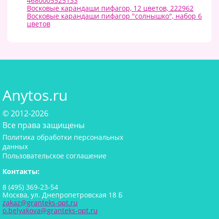
4680005525133
Восковые карандаши пифагор, 12 цветов, 222962
Восковые карандаши пифагор "солнышко", набор 6
цветов
Anytos.ru
© 2012-2026
Все права защищены
Политика обработки персональных
данных
Пользовательское соглашение
Контакты:
8 (495) 369-23-54
Москва, ул. Днепропетровская 18 Б
zakaz@granteks-opt.ru
o.belyakova@granteks-opt.ru