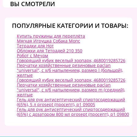
ВЫ СМОТРЕЛИ
ПОПУЛЯРНЫЕ КАТЕГОРИИ И ТОВАРЫ:
Купить пружины для переплёта
Мягкая Игрушка Собака Мопс
Тетрадки для Нот
Обложки для Тетрадей 210 350
Робот с Мечом
Говорящий кубик веселый зоопарк, 4680019285726
Перчатки хозяйственные резиновые paclan
"universal", с х/б напылением, размер l (большой),
желтые
Говорящий кубик веселый зоопарк, 4680019285726
Перчатки хозяйственные резиновые paclan
"universal", с х/б напылением, размер m (средний),
желтые
Гель для рук антисептический спиртосодержащий
(65%), 5 л prosept (просепт), p1 09005
Гель для рук антисептический спиртосодержащий
(65%) с дозатором 800 мл prosept (просепт), p1 09800