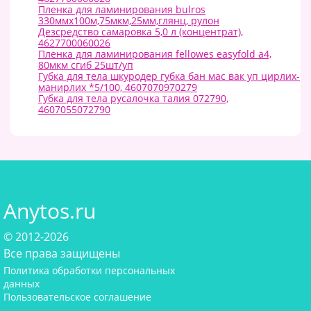
Пленка для ламинирования bulros
330ммх100м,75мкм,25мм,глянц, рулон
Дезсредство самаровка 5,0 л (концентрат),
4627700060026
Пленка для ламинирования fellowes easyfold а4,
80мкм сгиб 25шт/уп
Губка для тела шкуродер губка бан мас вак уп цирлих-
манирлих *5/100, 4607070970279
Губка для тела русалочка талия 072790,
4607055072790
Anytos.ru
© 2012-2026
Все права защищены
Политика обработки персональных
данных
Пользовательское соглашение