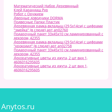
Математический Набор Деревянный
Клей Карандаш Pvp
Робот с Оружием
Дверные доводчики DORMA
Подвесные Папки Пластик
Деревянная рамка-вкладыш (29,5x14см) с цифрами
"змейка" (в слюде) арт an02760
Подарочный пакет 33х45х10 см ламинированный с
декором, 42355
Деревянная рамка-вкладыш (29,5x14см) с цифрами
"крокодил" (в слюде) арт an02758
Подарочный пакет 33х45х10 см ламинированный с
декором, 42355
Декоративные цветы из джута, 2 шт вид 1,
4606016295605
Декоративные цветы из джута, 2 шт вид 1,
4606016295605
Anytos.ru