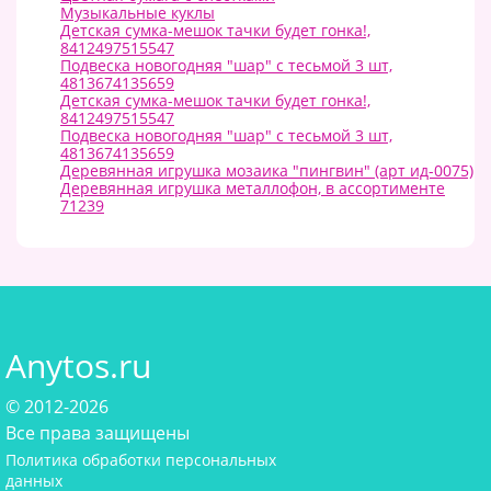
Музыкальные куклы
Детская сумка-мешок тачки будет гонка!,
8412497515547
Подвеска новогодняя "шар" с тесьмой 3 шт,
4813674135659
Детская сумка-мешок тачки будет гонка!,
8412497515547
Подвеска новогодняя "шар" с тесьмой 3 шт,
4813674135659
Деревянная игрушка мозаика "пингвин" (арт ид-0075)
Деревянная игрушка металлофон, в ассортименте
71239
Anytos.ru
© 2012-2026
Все права защищены
Политика обработки персональных
данных