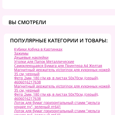
ВЫ СМОТРЕЛИ
ПОПУЛЯРНЫЕ КАТЕГОРИИ И ТОВАРЫ:
Кубики Азбука в Картинках
Зажимы
Дешевые наклейки
Уголки для Папок Металлические
Самоклеющаяся Бумага для Принтера А4 Желтая
Магнитный держатель victorinox для кухонных ножей,
35 см, черный
Фетр 2мм, 180 г/м кв, в листах 50х70см, (серый),
4606016217638
Магнитный держатель victorinox для кухонных ножей,
35 см, черный
Фетр 2мм, 180 г/м кв, в листах 50х70см, (серый),
4606016217638
Лоток для бумаг горизонтальный стамм "дельта
voyage ny", зеленый лт641
Лоток для бумаг горизонтальный стамм "дельта
voyage ny", зеленый лт641