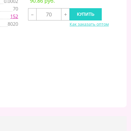
90.86 руб.
0.0002
70
–
+
152
8020
Как заказать оптом