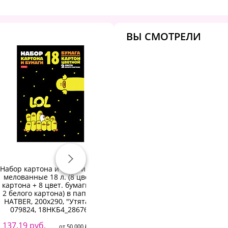
ВЫ СМОТРЕЛИ
Набор картона и бумаги A4,
Картон белый A4, ArtSpace,
мелованные 18 л. (8 цвет.
12л., немелованный, в
М
картона + 8 цвет. бумаги +
пакете, "Морской котик"
2 белого картона) в папке,
50.07 руб.
5
HATBER, 200х290, "Утята",
от 50 000 ₽
079824, 18НКБ4_28676
53.92 руб.
5
от 5 000 ₽
137.19 руб.
59.70 руб.
6
от 50 000 ₽