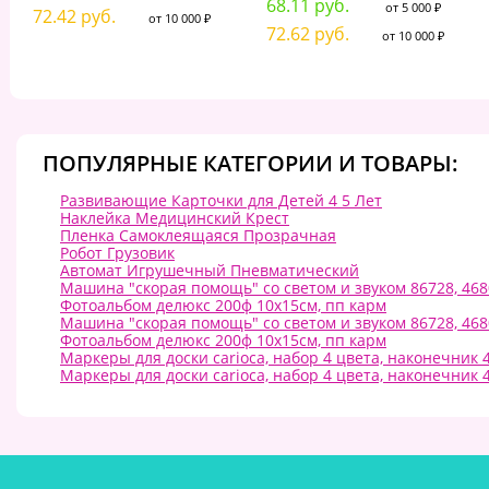
68.11 руб.
от 5 000 ₽
72.42 руб.
от 10 000 ₽
72.62 руб.
от 10 000 ₽
ПОПУЛЯРНЫЕ КАТЕГОРИИ И ТОВАРЫ:
Развивающие Карточки для Детей 4 5 Лет
Наклейка Медицинский Крест
Пленка Самоклеящаяся Прозрачная
Робот Грузовик
Автомат Игрушечный Пневматический
Машина "скорая помощь" со светом и звуком 86728, 46
Фотоальбом делюкс 200ф 10x15см, пп карм
Машина "скорая помощь" со светом и звуком 86728, 46
Фотоальбом делюкс 200ф 10x15см, пп карм
Маркеры для доски carioca, набор 4 цвета, наконечник 4
Маркеры для доски carioca, набор 4 цвета, наконечник 4