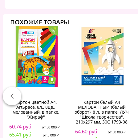
ПОХОЖИЕ ТОВАРЫ
Картон цветной A4,
Картон белый А4
ArtSpace, 8л., 8цв.,
МЕЛОВАННЫЙ (белый
мелованный, в папке,
оборот), 8 л. в папке, ЛУЧ
"Жираф"
"Школа творчества",
210х297 мм, 30С 1793-08
60.74 руб.
от 50 000 ₽
64.60 руб.
от 50 000 ₽
65.41 руб.
от 5 000 ₽