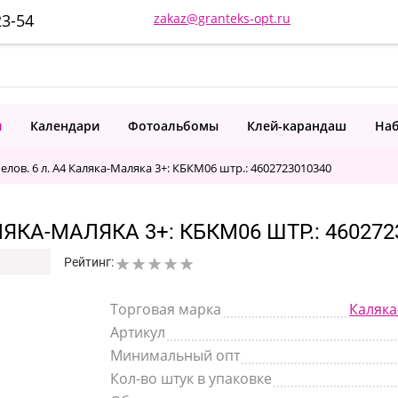
23-54
zakaz@granteks-opt.ru
и
Календари
Фотоальбомы
Клей-карандаш
Наб
лов. 6 л. А4 Каляка-Маляка 3+: КБКМ06 штр.: 4602723010340
ЯКА-МАЛЯКА 3+: КБКМ06 ШТР.: 460272
Рейтинг:
Торговая марка
Каляка
Артикул
Минимальный опт
Кол-во штук в упаковке