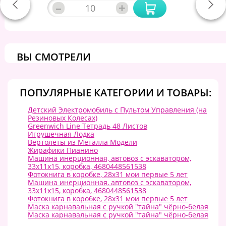
–
+
ВЫ СМОТРЕЛИ
ПОПУЛЯРНЫЕ КАТЕГОРИИ И ТОВАРЫ:
Детский Электромобиль с Пультом Управления (на
Резиновых Колесах)
Greenwich Line Тетрадь 48 Листов
Игрушечная Лодка
Вертолеты из Металла Модели
Жирафики Пианино
Машина инерционная, автовоз с эскаватором,
33х11х15, коробка, 4680448561538
Фотокнига в коробке, 28х31 мои первые 5 лет
Машина инерционная, автовоз с эскаватором,
33х11х15, коробка, 4680448561538
Фотокнига в коробке, 28х31 мои первые 5 лет
Маска карнавальная с ручкой "тайна" чёрно-белая
Маска карнавальная с ручкой "тайна" чёрно-белая