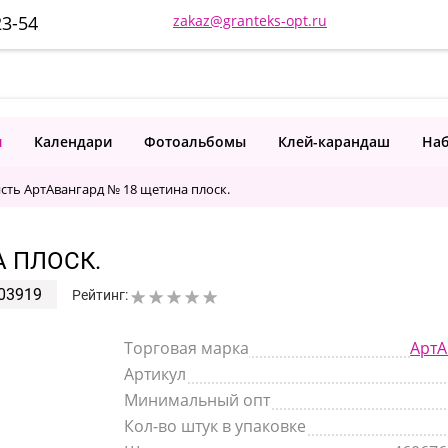
23-54
zakaz@granteks-opt.ru
и
Календари
Фотоальбомы
Клей-карандаш
Наб
сть АртАвангард № 18 щетина плоск.
А ПЛОСК.
03919
Рейтинг:
Торговая марка
АртА
Артикул
Минимальный опт
Кол-во штук в упаковке