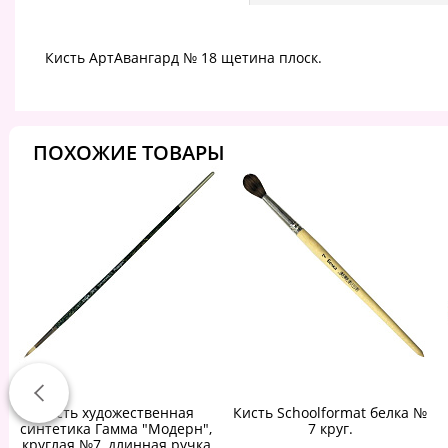
Кисть АртАвангард № 18 щетина плоск.
ПОХОЖИЕ ТОВАРЫ
Кисть художественная
Кисть Schoolformat белка №
синтетика Гамма "Модерн",
7 круг.
круглая №7, длинная ручка