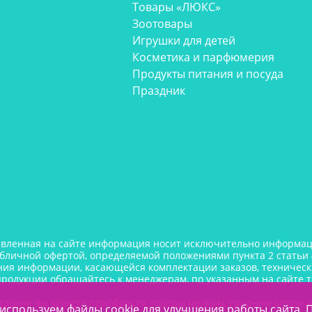
Товары «ЛЮКС»
Зоотовары
Игрушки для детей
Косметика и парфюмерия
Продукты питания и посуда
Праздник
авленная на сайте информация носит исключительно информаци
убличной офертой, определяемой положениями пункта 2 статьи 
ния информации, касающейся комплектации заказов, технически
продукции обращайтесь к менеджерам, по указанным на сайте 
газине вы можете приобрести товары мелким, средним оптом 
используем файлы cookie для улучшения работы сайта. 