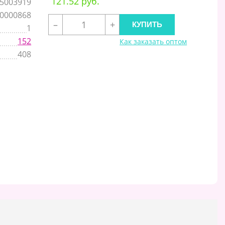
121.52 руб.
5003919
,0000868
–
+
1
152
Как заказать оптом
408