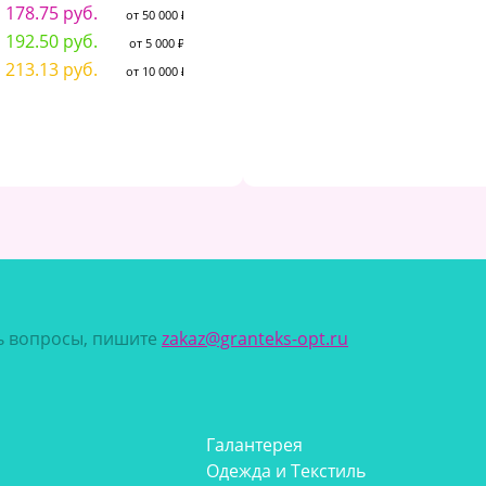
178.75 руб.
от 50 000 ₽
16.49 руб.
7
от 50 000 ₽
192.50 руб.
от 5 000 ₽
17.76 руб.
7
от 5 000 ₽
213.13 руб.
от 10 000 ₽
19.66 руб.
8
от 10 000 ₽
сь вопросы, пишите
zakaz@granteks-opt.ru
Галантерея
Одежда и Текстиль