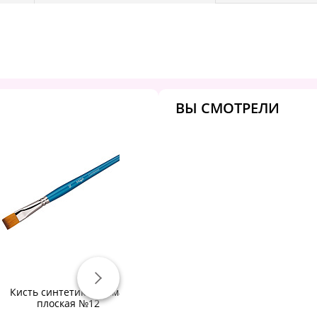
ВЫ СМОТРЕЛИ
Кисть синтетика Гамма,
Кисть ПОНИ круглая №04:
плоская №12
PH4_2376 штр.:
ху
4680211007355