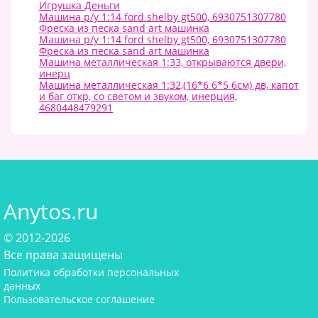
Игрушка Деньги
Машина р/у 1:14 ford shelby gt500, 6930751307780
Фреска из песка sand art машинка
Машина р/у 1:14 ford shelby gt500, 6930751307780
Фреска из песка sand art машинка
Машина металлическая 1:33, открываются двери,
инерц
Машина металлическая 1:32,(16*6 6*5 6см) дв, капот
и баг откр, со светом и звуком, инерция,
4680448479291
Anytos.ru
© 2012-2026
Все права защищены
Политика обработки персональных
данных
Пользовательское соглашение