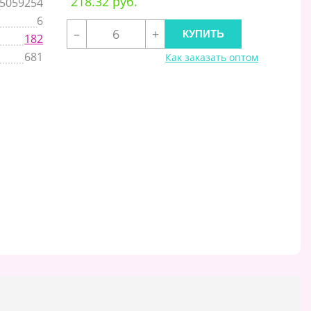
218.32 руб.
5059254
6
–
+
182
681
Как заказать оптом