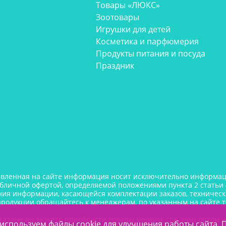
Товары «ЛЮКС»
Зоотовары
Игрушки для детей
Косметика и парфюмерия
Продукты питания и посуда
Праздник
авленная на сайте информация носит исключительно информаци
убличной офертой, определяемой положениями пункта 2 статьи 
ния информации, касающейся комплектации заказов, технически
продукции обращайтесь к менеджерам, по указанным на сайте 
газине вы можете приобрести товары мелким, средним оптом 
используем файлы cookie для улучшения работы сайта. 