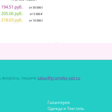
148.75 руб.
от 50 000 ₽
194.51 руб.
2
от 50 000 ₽
156.82 руб.
от 5 000 ₽
205.06 руб.
3
от 5 000 ₽
167.20 руб.
от 10 000 ₽
218.63 руб.
3
от 10 000 ₽
сь вопросы, пишите
zakaz@granteks-opt.ru
Галантерея
Одежда и Текстиль