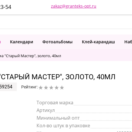
23-54
zakaz@granteks-opt.ru
и
Календари
Фотоальбомы
Клей-карандаш
Наб
а "Старый Мастер", золото, 40мл
СТАРЫЙ МАСТЕР", ЗОЛОТО, 40МЛ
59254
Рейтинг:
Торговая марка
Артикул
Минимальный опт
Кол-во штук в упаковке