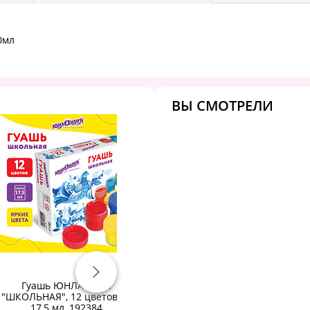
0мл
ВЫ СМОТРЕЛИ
Гуашь ЮНЛАНДИЯ
Гуашь "Я - Художник!", 6
"ШКОЛЬНАЯ", 12 цветов по
цветов 20 мл, 230411545
17,5 мл, 192384