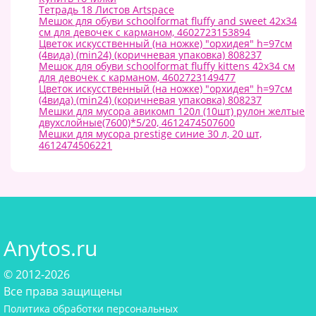
Тетрадь 18 Листов Artspace
Мешок для обуви schoolformat fluffy and sweet 42х34
см для девочек с карманом, 4602723153894
Цветок искусственный (на ножке) "орхидея" h=97см
(4вида) (min24) (коричневая упаковка) 808237
Мешок для обуви schoolformat fluffy kittens 42х34 см
для девочек с карманом, 4602723149477
Цветок искусственный (на ножке) "орхидея" h=97см
(4вида) (min24) (коричневая упаковка) 808237
Мешки для мусора авикомп 120л (10шт) рулон желтые
двухслойные(7600)*5/20, 4612474507600
Мешки для мусора prestige синие 30 л, 20 шт,
4612474506221
Anytos.ru
© 2012-2026
Все права защищены
Политика обработки персональных