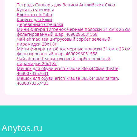
Тетрадь Словарь для Записи Английских Слов
Купить сувениры
Блокноты InFolio
Конусы для Елки
Деревянная Стучалка
Мини фигура тигрёнок черные полоски 31 см х 26 см
фольгированный шар, 4690296031558
Чай ahmad tea цитрусовый сорбет зеленый
пирамидки 20х1,8г
Мини фигура тигрёнок черные полоски 31 см х 26 см
фольгированный шар, 4690296031558
Чай ahmad tea цитрусовый сорбет зеленый
пирамидки 20х1,8г
Мешок для обуви erich krause 365x440мм thistle,
4630073357631
Мешок для обуви erich krause 365x440мм tartan,
4630073357433
Anytos.ru