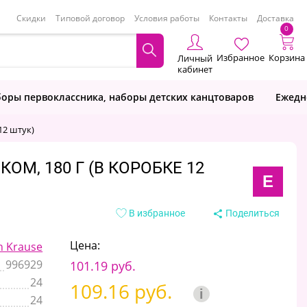
Скидки
Типовой договор
Условия работы
Контакты
Доставка
0
Избранное
Корзина
Личный
кабинет
оры первоклассника, наборы детских канцтоваров
Ежедн
12 штук)
М, 180 Г (В КОРОБКЕ 12
E
В избранное
Поделиться
Цена:
h Krause
996929
101.19 руб.
24
109.16 руб.
i
24