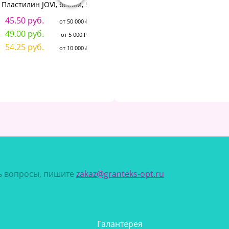
Пластилин JOVI, белый, 50г
Набор для
пластилинографии Гамма
"К
45.50 руб.
"Хобби", 33 цвета, 750г,
от 50 000 ₽
мастер-класс, стек, картон.
49.00 руб.
от 5 000 ₽
упак., термоусадка
4
54.25 руб.
от 10 000 ₽
416.33 руб.
от 50 000 ₽
4
448.35 руб.
от 5 000 ₽
4
496.39 руб.
от 10 000 ₽
сь вопросы, пишите
zakaz@granteks-opt.ru
Галантерея