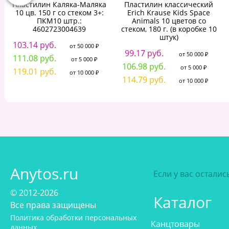
Пластилин Каляка-Маляка
Пластилин классический
10 цв. 150 г со стеком 3+:
Erich Krause Kids Space
ПКМ10 штр.:
Animals 10 цветов со
4602723004639
стеком, 180 г. (в коробке 10
штук)
103.14 руб.
от 50 000 ₽
99.17 руб.
от 50 000 ₽
111.08 руб.
от 5 000 ₽
106.98 руб.
от 5 000 ₽
119.01 руб.
от 10 000 ₽
114.79 руб.
от 10 000 ₽
Anytos.ru
Если у вас остали
© 2012-2026
Каталог
Все права защищены
Политика обработки персональных
Канцтовары
данных