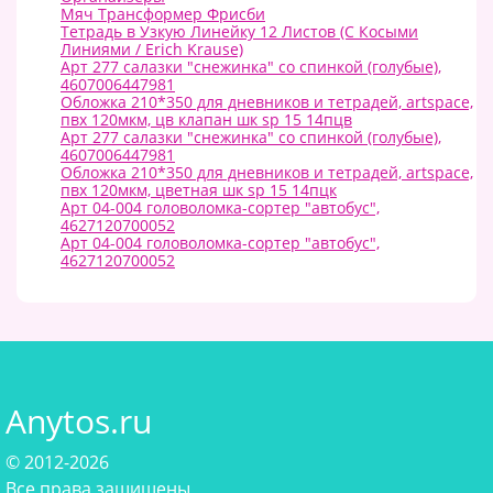
Мяч Трансформер Фрисби
Тетрадь в Узкую Линейку 12 Листов (С Косыми
Линиями / Erich Krause)
Арт 277 салазки "снежинка" со спинкой (голубые),
4607006447981
Обложка 210*350 для дневников и тетрадей, artspace,
пвх 120мкм, цв клапан шк sp 15 14пцв
Арт 277 салазки "снежинка" со спинкой (голубые),
4607006447981
Обложка 210*350 для дневников и тетрадей, artspace,
пвх 120мкм, цветная шк sp 15 14пцк
Арт 04-004 головоломка-сортер "автобус",
4627120700052
Арт 04-004 головоломка-сортер "автобус",
4627120700052
Anytos.ru
© 2012-2026
Все права защищены