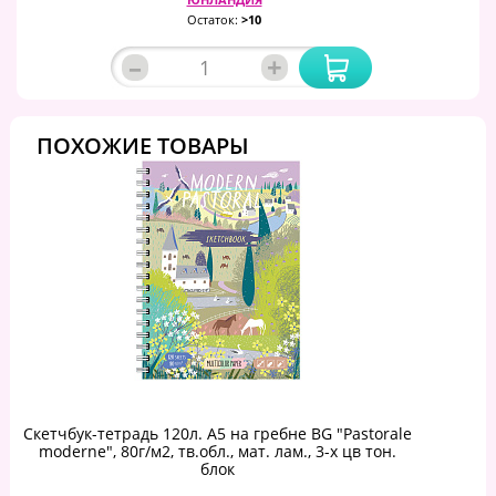
Остаток:
>10
–
+
ПОХОЖИЕ ТОВАРЫ
Скетчбук-тетрадь 120л. А5 на гребне BG "Pastorale
moderne", 80г/м2, тв.обл., мат. лам., 3-х цв тон.
блок