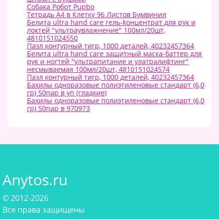
Собака Робот Pupbo
Тетрадь А4 в Клетку 96 Листов Бумвинил
Белита ultra hand care гель-kонцентрат для рук и
локтей "ультраувлажнение" 100мл/20шт,
4810151024550
Пазл контурный тигр, 1000 деталей, 40232457364
Белита ultra hand care защитный маска-баттер для
рук и ногтей "ультрапитание и улатралифтинг"
несмываемая 100мл/20шт, 4810151024574
Пазл контурный тигр, 1000 деталей, 40232457364
Бахилы одноразовые полиэтиленовые стандарт (6,0
гр) 50пар в уп (гладкие)
Бахилы одноразовые полиэтиленовые стандарт (6,0
гр) 50пар в 970973
Anytos.ru
© 2012-2026
Все права защищены