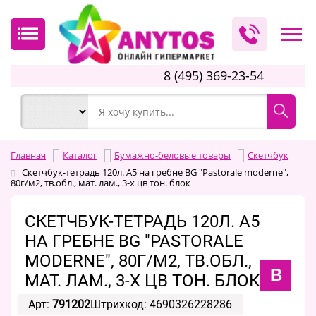
8 (495) 369-23-54
Главная
Каталог
Бумажно-беловые товары
Скетчбук
Скетчбук-тетрадь 120л. А5 на гребне BG "Pastorale moderne",
80г/м2, тв.обл., мат. лам., 3-х цв тон. блок
СКЕТЧБУК-ТЕТРАДЬ 120Л. А5
НА ГРЕБНЕ BG "PASTORALE
MODERNE", 80Г/М2, ТВ.ОБЛ.,
B
МАТ. ЛАМ., 3-Х ЦВ ТОН. БЛОК
Арт:
791202
Штрихкод: 4690326228286