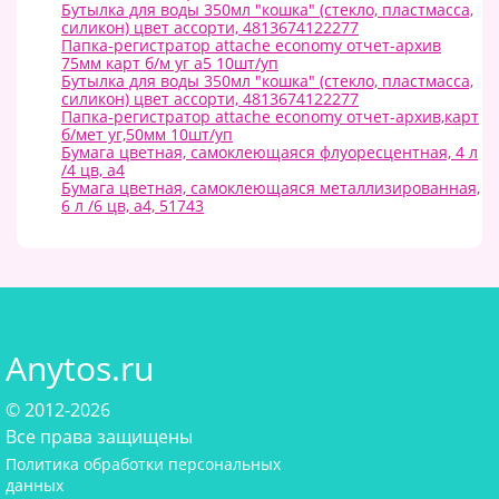
Бутылка для воды 350мл "кошка" (стекло, пластмасса,
силикон) цвет ассорти, 4813674122277
Папка-регистратор attache economy отчет-архив
75мм карт б/м уг а5 10шт/уп
Бутылка для воды 350мл "кошка" (стекло, пластмасса,
силикон) цвет ассорти, 4813674122277
Папка-регистратор attache economy отчет-архив,карт
б/мет уг,50мм 10шт/уп
Бумага цветная, самоклеющаяся флуоресцентная, 4 л
/4 цв, а4
Бумага цветная, самоклеющаяся металлизированная,
6 л /6 цв, а4, 51743
Anytos.ru
© 2012-2026
Все права защищены
Политика обработки персональных
данных