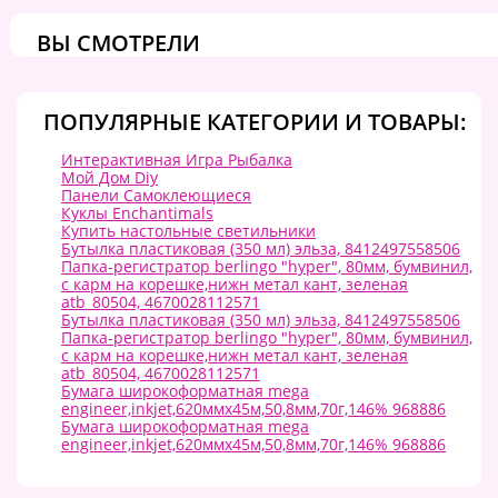
ВЫ СМОТРЕЛИ
ПОПУЛЯРНЫЕ КАТЕГОРИИ И ТОВАРЫ:
Интерактивная Игра Рыбалка
Мой Дом Diy
Панели Самоклеющиеся
Куклы Enchantimals
Купить настольные светильники
Бутылка пластиковая (350 мл) эльза, 8412497558506
Папка-регистратор berlingo "hyper", 80мм, бумвинил,
с карм на корешке,нижн метал кант, зеленая
atb_80504, 4670028112571
Бутылка пластиковая (350 мл) эльза, 8412497558506
Папка-регистратор berlingo "hyper", 80мм, бумвинил,
с карм на корешке,нижн метал кант, зеленая
atb_80504, 4670028112571
Бумага широкоформатная mega
engineer,inkjet,620ммx45м,50,8мм,70г,146% 968886
Бумага широкоформатная mega
engineer,inkjet,620ммx45м,50,8мм,70г,146% 968886