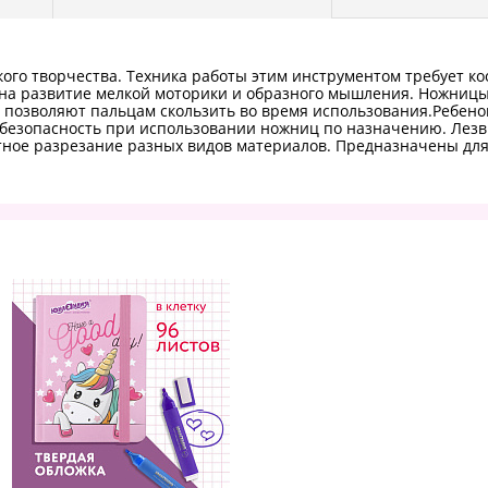
о творчества. Техника работы этим инструментом требует коо
 на развитие мелкой моторики и образного мышления. Ножн
 позволяют пальцам скользить во время использования.Ребенок
т безопасность при использовании ножниц по назначению. Лез
атное разрезание разных видов материалов. Предназначены дл