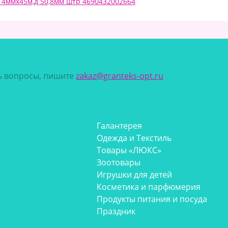
914ммх45м,д 50,8мм штр 4690432002664
сь вопросы, пишите
zakaz@granteks-opt.ru
Галантерея
Одежда и Текстиль
Товары «ЛЮКС»
Зоотовары
Игрушки для детей
Косметика и парфюмерия
Продукты питания и посуда
Праздник