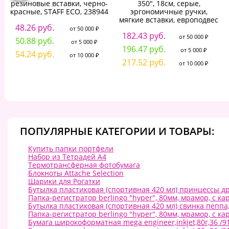
резиновые вставки, черно-
350", 18см, серые,
красные, STAFF ECO, 238944
эргономичные ручки,
мягкие вставки, европодвес
48.26 руб.
от 50 000 ₽
182.43 руб.
от 50 000 ₽
50.88 руб.
от 5 000 ₽
196.47 руб.
от 5 000 ₽
54.24 руб.
от 10 000 ₽
217.52 руб.
от 10 000 ₽
ПОПУЛЯРНЫЕ КАТЕГОРИИ И ТОВАРЫ:
Купить папки портфели
Набор из Тетрадей А4
Термотрансферная фотобумага
Блокноты Attache Selection
Шарики для Рогатки
Бутылка пластиковая (спортивная 420 мл) принцессы 
Папка-регистратор berlingo "hyper", 80мм, мрамор, с к
Бутылка пластиковая (спортивная 420 мл) свинка пеппа
Папка-регистратор berlingo "hyper", 80мм, мрамор, с к
Бумага широкоформатная mega engineer,inkjet,80г,36 /