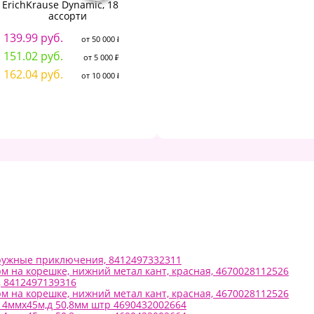
ErichKrause Dynamic, 18см,
офисные металл-желт/
ассорти
черн. резин.встав. 170 мм:
ПО
SO1704 штр.:
с
139.99 руб.
4602723007333
от 50 000 ₽
2
151.02 руб.
от 5 000 ₽
114.40 руб.
от 50 000 ₽
3
162.04 руб.
от 10 000 ₽
123.20 руб.
от 5 000 ₽
3
132.00 руб.
от 10 000 ₽
дружные приключения, 8412497332311
арм на корешке, нижний метал кант, красная, 4670028112526
, 8412497139316
арм на корешке, нижний метал кант, красная, 4670028112526
914ммх45м,д 50,8мм штр 4690432002664