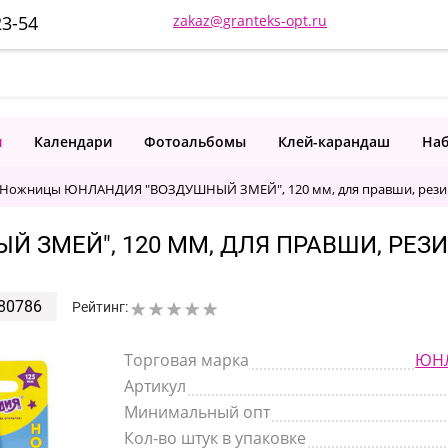
23-54
zakaz@granteks-opt.ru
и
Календари
Фотоальбомы
Клей-карандаш
Наб
Ножницы ЮНЛАНДИЯ "ВОЗДУШНЫЙ ЗМЕЙ", 120 мм, для правши, резинов
ЗМЕЙ", 120 ММ, ДЛЯ ПРАВШИ, РЕЗИ
80786
Рейтинг:
Торговая марка
ЮН
Артикул
Минимальный опт
Кол-во штук в упаковке